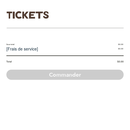
Tickets
Sous-total
$0.00
[
Frais de service
]
$0.00
Total
$0.00
Commander