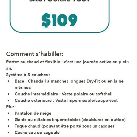
Comment s'habiller
:
Restez au chaud et flexible : c'est une journée active en plein 
air.
Système à 3 couches :
Base 
: Chandail à manches longues Dry-Fit ou en laine 
mérinos
Couche intermédiaire
 : Veste polaire ou softshell
Couche extérieure
 : Veste imperméable/coupe-vent
Plus:
Pantalon de neige
Gants ou mitaines imperméables (doublures en option)
Tuque chaud (pouvant être porté sous un casque)
Cache-cou ou cagoule